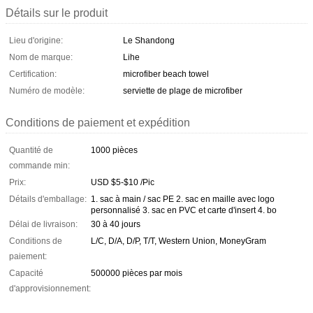
Détails sur le produit
Lieu d'origine:
Le Shandong
Nom de marque:
Lihe
Certification:
microfiber beach towel
Numéro de modèle:
serviette de plage de microfiber
Conditions de paiement et expédition
Quantité de
1000 pièces
commande min:
Prix:
USD $5-$10 /Pic
Détails d'emballage:
1. sac à main / sac PE 2. sac en maille avec logo
personnalisé 3. sac en PVC et carte d'insert 4. bo
Délai de livraison:
30 à 40 jours
Conditions de
L/C, D/A, D/P, T/T, Western Union, MoneyGram
paiement:
Capacité
500000 pièces par mois
d'approvisionnement: