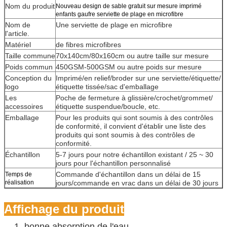
Nom du produit
Nouveau design de sable gratuit sur mesure imprimé
enfants gaufre serviette de plage en microfibre
Nom de
Une serviette de plage en microfibre
l'article.
Matériel
de fibres microfibres
Taille commune
70x140cm/80x160cm ou autre taille sur mesure
Poids commun
450GSM-500GSM ou autre poids sur mesure
Conception du
Imprimé/en relief/broder sur une serviette/étiquette/
logo
étiquette tissée/sac d'emballage
Les
Poche de fermeture à glissière/crochet/grommet/
accessoires
étiquette suspendue/boucle, etc.
Emballage
Pour les produits qui sont soumis à des contrôles
de conformité, il convient d'établir une liste des
produits qui sont soumis à des contrôles de
conformité.
Échantillon
5-7 jours pour notre échantillon existant / 25 ~ 30
jours pour l'échantillon personnalisé
Commande d'échantillon dans un délai de 15
Temps de
réalisation
jours/commande en vrac dans un délai de 30 jours
Affichage du produit
1. bonne absorption de l'eau