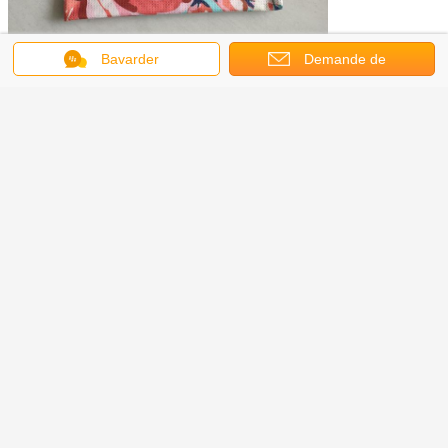
Bavarder
Demande de
soumission