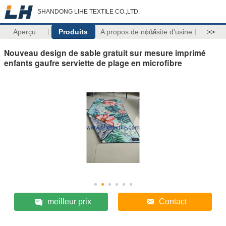
SHANDONG LIHE TEXTILE CO.,LTD.
Aperçu
Produits
A propos de nous
Visite d'usine
>>
Nouveau design de sable gratuit sur mesure imprimé
enfants gaufre serviette de plage en microfibre
meilleur prix
Contact