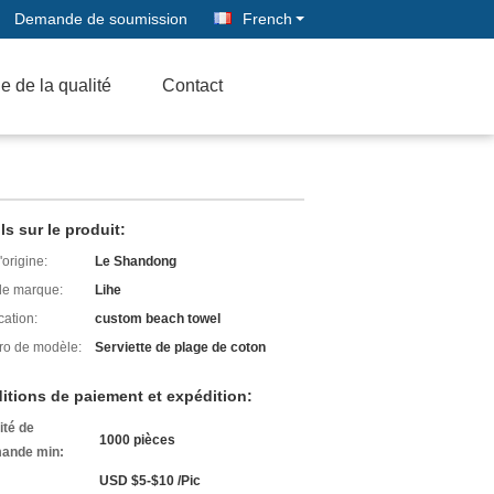
Demande de soumission
French
e de la qualité
Contact
ls sur le produit:
'origine:
Le Shandong
e marque:
Lihe
cation:
custom beach towel
o de modèle:
Serviette de plage de coton
itions de paiement et expédition:
ité de
1000 pièces
ande min:
USD $5-$10 /Pic