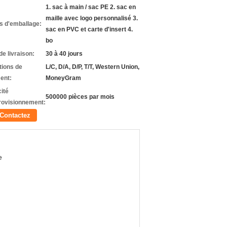
1. sac à main / sac PE 2. sac en
maille avec logo personnalisé 3.
ls d'emballage:
sac en PVC et carte d'insert 4.
bo
de livraison:
30 à 40 jours
tions de
L/C, D/A, D/P, T/T, Western Union,
ent:
MoneyGram
ité
500000 pièces par mois
rovisionnement:
Contactez
e