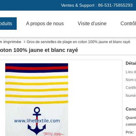
Ventes & Support :
86-531-75855293
oduits
A propos de nous
Visite d'usine
Contrôl
in imprimée
Gros de serviettes de plage en coton 100% jaune et blanc rayé
coton 100% jaune et blanc rayé
Détai
Lieu d
Nom d
Certifi
Numér
Cond
Quant
comm
Prix: