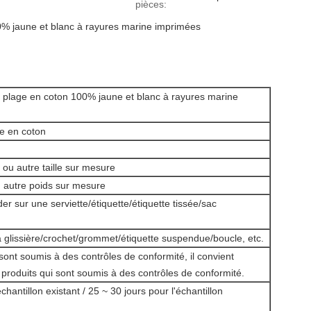
pièces:
0% jaune et blanc à rayures marine imprimées
e plage en coton 100% jaune et blanc à rayures marine
ge en coton
u autre taille sur mesure
utre poids sur mesure
er sur une serviette/étiquette/étiquette tissée/sac
 glissière/crochet/grommet/étiquette suspendue/boucle, etc.
 sont soumis à des contrôles de conformité, il convient
s produits qui sont soumis à des contrôles de conformité.
chantillon existant / 25 ~ 30 jours pour l'échantillon