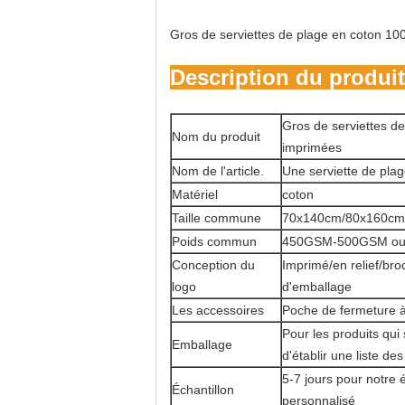
Gros de serviettes de plage en coton 10
Description du produit
Gros de serviettes d
Nom du produit
imprimées
Nom de l'article.
Une serviette de pla
Matériel
coton
Taille commune
70x140cm/80x160cm o
Poids commun
450GSM-500GSM ou a
Conception du
Imprimé/en relief/brod
logo
d'emballage
Les accessoires
Poche de fermeture à
Pour les produits qui
Emballage
d'établir une liste de
5-7 jours pour notre é
Échantillon
personnalisé