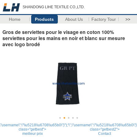
SHANDONG LIHE TEXTILE CO.,LTD.
Home
Products
About Us
Factory Tour
>>
Gros de serviettes pour le visage en coton 100%
serviettes pour les mains en noir et blanc sur mesure
avec logo brodé
,\"username\":\"\\u5218\\u6708\\u65b0\"}");'
\",\"username\":\"\\u5218\\u6708\\u65b0\"}"
class="getbest">
class="getbest2">
meilleur prix
Contact