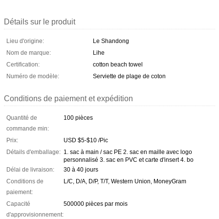
Détails sur le produit
Lieu d'origine:
Le Shandong
Nom de marque:
Lihe
Certification:
cotton beach towel
Numéro de modèle:
Serviette de plage de coton
Conditions de paiement et expédition
Quantité de
100 pièces
commande min:
Prix:
USD $5-$10 /Pic
Détails d'emballage:
1. sac à main / sac PE 2. sac en maille avec logo
personnalisé 3. sac en PVC et carte d'insert 4. bo
Délai de livraison:
30 à 40 jours
Conditions de
L/C, D/A, D/P, T/T, Western Union, MoneyGram
paiement:
Capacité
500000 pièces par mois
d'approvisionnement: