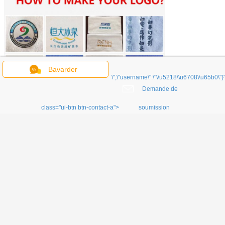
Bavarder
\",\"username\":\"\\u5218\\u6708\\u65b0\"}"
Demande de
class="ui-btn btn-contact-a">
soumission